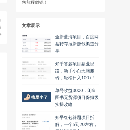
您前程似锦！
篇
文章展示
益
+
全新蓝海项目，百度网
盘转存拉新赚钱渠道分
享
知乎答题项目副业思
路，新手小白无脑搬
砖，轻松日入100+！
单号收益3000，闲鱼
图书无货源项目保姆级
实操攻略
知乎红包答题项目拆
解，一个5到20左右，