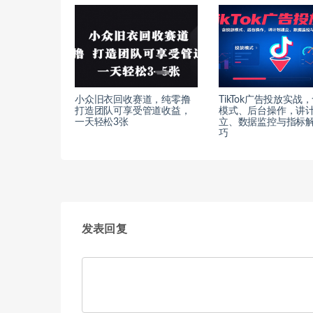
小众旧衣回收赛道，纯零撸
TikTok广告投放实战
打造团队可享受管道收益，
模式、后台操作，讲
一天轻松3张
立、数据监控与指标
巧
发表回复