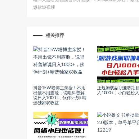
电商人必看短视频创作升级版：2024学点新东西，做
爆款短视频
相关推荐
抖音15W粉博主亲授！不用
正规游戏副职兼职项
出镜不用露脸，说唱科普解
入1000+，小白轻松
说日入1000+，伙伴计划+精
选独家双收益