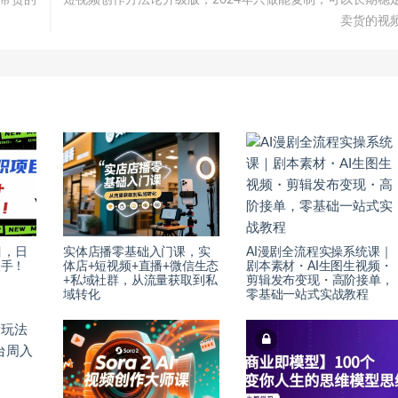
能带货的
短视频创作方法论升级版，2024年只做能复制，可以长期稳
卖货的视
目，日
实体店播零基础入门课，实
AI漫剧全流程实操系统课｜
入手！
体店+短视频+直播+微信生态
剧本素材・AI生图生视频・
+私域社群，从流量获取到私
剪辑发布变现・高阶接单，
域转化
零基础一站式实战教程