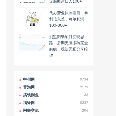
无脑搬运日入100+
代办营业执照项目，暴
利信息差，每单利润
100-300+
别墅图纸项目变现思
路，后期无脑搬砖完全
躺赚，玩法无私分享给
你
中创网
9734
冒泡网
9179
搞钱副业
33
福缘网
5237
网赚交流
206