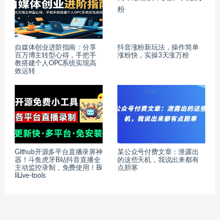
自媒体创业进阶指南：分享
抖音涨粉新玩法，操作简单
百万博主转型心得，手把手
涨粉快，实操3天涨万粉
教搭建个人OPC系统实现高
效运转
Github开源多平台直播录屏神
某公众号付费文章：泄露出
器！斗鱼虎牙B站抖音直播全
的这些天机，我说出来都有
主动监控录制，免费使用！Bi
点胆寒
liLive-tools