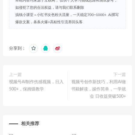
本站内容均来源于互联网， 仅供个人学习搞钱思路和测试参考，
如侵犯了您的合法权益，请与我们联系删除
搞钱小课堂
»
小红书女色粉大流量，一天稳定700~1000+ Ai撰写
爆款文案，条条火爆+高粘性引流养回头客
分享到：
上一篇
下一篇
视频号AI制作伤感视频，日入
视频号创作新技巧，利用AI做
500+，保姆级教学
书籍解读，操作简单，一学就
会 日收益突破500+
相关推荐