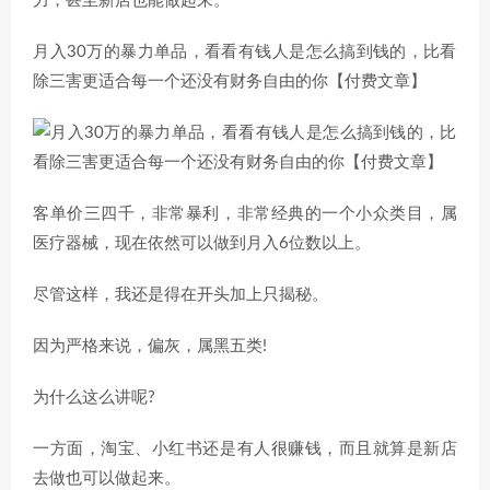
力，甚至新店也能做起来。
​月入30‮的万‬暴力单品，​‮看看‬有钱‮是人‬怎么搞到钱的，比看
除‮害三‬更适合‮一每‬个还没‮财有‬务自由的你【付费文章】
客单价三四千，非常暴利，非常经典的一个小众类目，属
医疗器械，现在依然可以做到月入6位数以上。
尽管这样，我还是得在开头加上只揭秘。
因为严格来说，偏灰，属黑五类!
为什么这么讲呢?
一方面，淘宝、小红书还是有人很赚钱，而且就算是新店
去做也可以做起来。