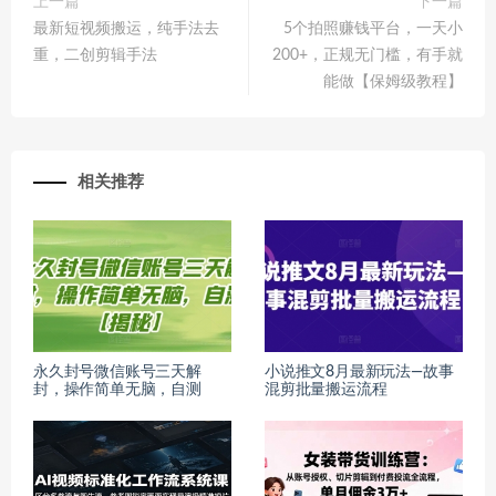
上一篇
下一篇
最新短视频搬运，纯手法去
5个拍照赚钱平台，一天小
重，二创剪辑手法
200+，正规无门槛，有手就
能做【保姆级教程】
相关推荐
永久封号微信账号三天解
小说推文8月最新玩法—故事
封，操作简单无脑，自测
混剪批量搬运流程