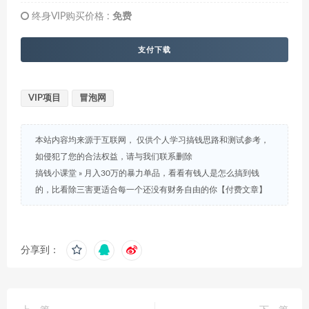
终身VIP购买价格 :
免费
支付下载
VIP项目
冒泡网
本站内容均来源于互联网， 仅供个人学习搞钱思路和测试参考，
如侵犯了您的合法权益，请与我们联系删除
搞钱小课堂
»
​月入30‮的万‬暴力单品，​‮看看‬有钱‮是人‬怎么搞到钱
的，比看除‮害三‬更适合‮一每‬个还没‮财有‬务自由的你【付费文章】
分享到：