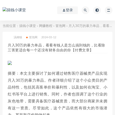
登录
当前位置：
搞钱小课堂
网赚教程
冒泡网
>
>
>
汤姆猫
冒泡网
2024-03-12
​月入30‮的万‬暴力单品，​‮看看‬有钱‮是人‬怎么搞到钱的，比看除‮
害三‬更适合‮一每‬个还没‮财有‬务自由的你【付费文章】
摘要：本文主要探讨了如何通过销售医疗器械类产品实现
月入30万的暴力单品。作者详细介绍了这个小众类目的产
品特性，包括其高客单价和暴利性，以及如何在淘宝、小
红书等平台上进行销售。同时，作者也强调了这个行业的
灰色地带，需要具备医疗器械资质，而大部分商家并未拥
有这一资质。尽管如此，这个产品依然有很大的市场潜