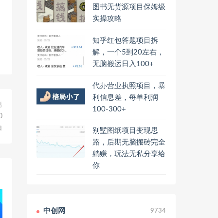
图书无货源项目保姆级
实操攻略
知乎红包答题项目拆
解，一个5到20左右，
无脑搬运日入100+
代办营业执照项目，暴
利信息差，每单利润
篇
100-300+
0
白
别墅图纸项目变现思
路，后期无脑搬砖完全
躺赚，玩法无私分享给
你
中创网
9734