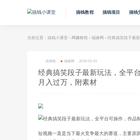
搞钱教程
搞钱项目
搞钱
当前位置：
搞钱小课堂
网赚教程
福缘网
经典搞笑段子最新
>
>
>
汤姆猫
福缘网
2024-03-01
经典搞笑段子最新玩法，全平
月入过万，附素材
短视频一直是当下最火竞争最大的赛道，主要原