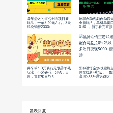
每年必做的红包封面项目新
语聊自动视频自动聊
玩法，一单3-10元左右，3天
全新玩法，单机单窗口
轻松躺赚2000+
0-50+，新手看完直
共享单车0元骑行无限薅羊毛
黑神话悟空游戏蹭热
玩法，不需要花一分钱，自
网盘拉新+私域，一鱼
用，售卖项目均可
变现5000+赚快钱拆…
发表回复