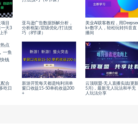
天项目
亚马逊广告数据拆解分析，
美业AI获客教程，用Deepse
一天3
分析框架/层级优化/打法技
k+数字人，轻松玩转抖音直
接上手
巧（8节课）
播间
点配合
新游开荒每天都是纯利润单
云顶联盟·无人直播实战(更
多吃日
窗口收益15-50单机收益200
5月)，最新无人玩法和半无
+
人玩法分享