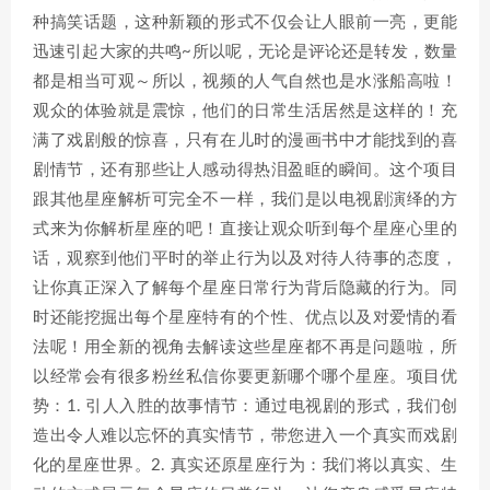
种搞笑话题，这种新颖的形式不仅会让人眼前一亮，更能
迅速引起大家的共鸣~所以呢，无论是评论还是转发，数量
都是相当可观～所以，视频的人气自然也是水涨船高啦！
观众的体验就是震惊，他们的日常生活居然是这样的！充
满了戏剧般的惊喜，只有在儿时的漫画书中才能找到的喜
剧情节，还有那些让人感动得热泪盈眶的瞬间。这个项目
跟其他星座解析可完全不一样，我们是以电视剧演绎的方
式来为你解析星座的吧！直接让观众听到每个星座心里的
话，观察到他们平时的举止行为以及对待人待事的态度，
让你真正深入了解每个星座日常行为背后隐藏的行为。同
时还能挖掘出每个星座特有的个性、优点以及对爱情的看
法呢！用全新的视角去解读这些星座都不再是问题啦，所
以经常会有很多粉丝私信你要更新哪个哪个星座。项目优
势：1. 引人入胜的故事情节：通过电视剧的形式，我们创
造出令人难以忘怀的真实情节，带您进入一个真实而戏剧
化的星座世界。2. 真实还原星座行为：我们将以真实、生