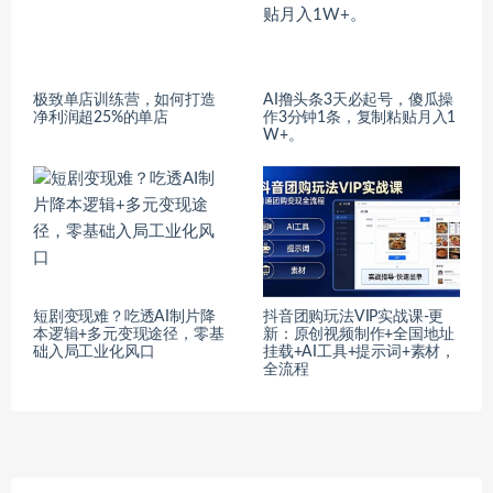
极致单店训练营，如何打造
AI撸头条3天必起号，傻瓜操
净利润超25%的单店
作3分钟1条，复制粘贴月入1
W+。
短剧变现难？吃透AI制片降
抖音团购玩法VIP实战课-更
本逻辑+多元变现途径，零基
新：原创视频制作+全国地址
础入局工业化风口
挂载+AI工具+提示词+素材，
全流程