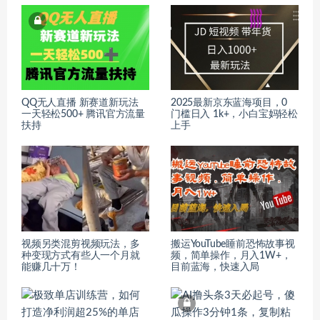
QQ无人直播 新赛道新玩法
2025最新京东蓝海项目，0
一天轻松500+ 腾讯官方流量
门槛日入 1k+，小白宝妈轻松
扶持
上手
视频另类混剪视频玩法，多
搬运YouTube睡前恐怖故事视
种变现方式有些人一个月就
频，简单操作，月入1W+，
能赚几十万！
目前蓝海，快速入局