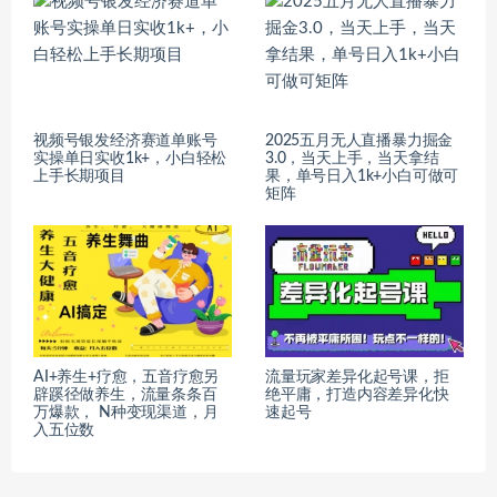
视频号银发经济赛道单账号
2025五月无人直播暴力掘金
实操单日实收1k+，小白轻松
3.0，当天上手，当天拿结
上手长期项目
果，单号日入1k+小白可做可
矩阵
AI+养生+疗愈，五音疗愈另
流量玩家差异化起号课，​拒
辟蹊径做养生，流量条条百
绝平庸，打造内容差异化快
万爆款， N种变现渠道，月
速起号
入五位数