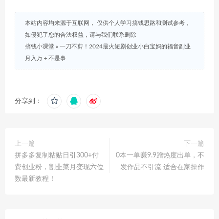
本站内容均来源于互联网， 仅供个人学习搞钱思路和测试参考，
如侵犯了您的合法权益，请与我们联系删除
搞钱小课堂
»
一刀不剪！2024最火短剧创业小白宝妈的福音副业
月入万＋不是事
分享到：
上一篇
下一篇
拼多多复制粘贴日引300+付
0本一单赚9.9蹭热度出单，不
费创业粉，割韭菜月变现六位
发作品不引流 适合在家操作
数最新教程！