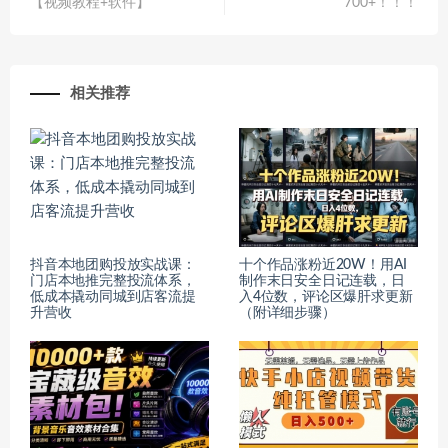
【视频教程+软件】
700+！！！
相关推荐
抖音本地团购投放实战课：
十个作品涨粉近20W！用AI
门店本地推完整投流体系，
制作末日安全日记连载，日
低成本撬动同城到店客流提
入4位数，评论区爆肝求更新
升营收
（附详细步骤）