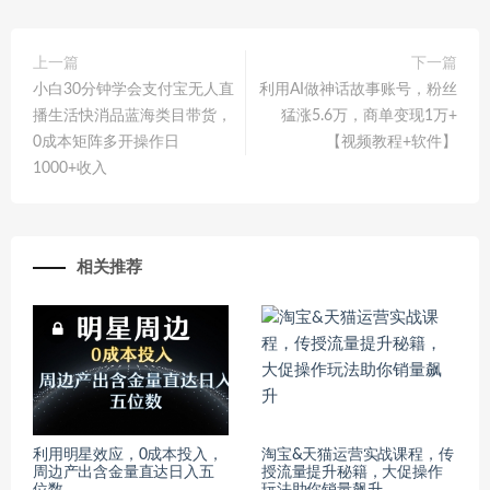
上一篇
下一篇
小白30分钟学会支付宝无人直
利用AI做神话故事账号，粉丝
播生活快消品蓝海类目带货，
猛涨5.6万，商单变现1万+
0成本矩阵多开操作日
【视频教程+软件】
1000+收入
相关推荐
利用明星效应，0成本投入，
淘宝&天猫运营实战课程，传
周边产出含金量直达日入五
授流量提升秘籍，大促操作