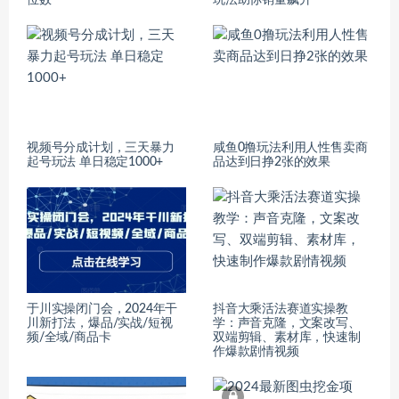
位数
玩法助你销量飙升
视频号分成计划，三天暴力
咸鱼0撸玩法利用人性售卖商
起号玩法 单日稳定1000+
品达到日挣2张的效果
于川实操闭门会，2024年干
抖音大乘活法赛道实操教
川新打法，爆品/实战/短视
学：声音克隆，文案改写、
频/全域/商品卡
双端剪辑、素材库，快速制
作爆款剧情视频