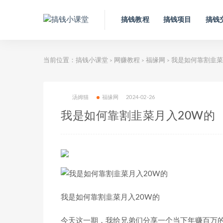
搞钱教程
搞钱项目
搞钱
当前位置：
搞钱小课堂
网赚教程
福缘网
我是如何靠割韭菜
>
>
>
汤姆猫
福缘网
2024-02-26
我是如何靠割韭菜月入20W的
我是如何靠割韭菜月入20W的
今天这一期，我给兄弟们分享一个当下年赚百万的