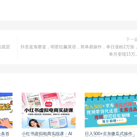
下一
的底层
抖音蓝海赛道，明星狂飙英语，简单易操作，单日涨粉2万加
单月变现15万
头条首
小红书虚拟电商实战课：AI
日入500+京东傻瓜式操作，