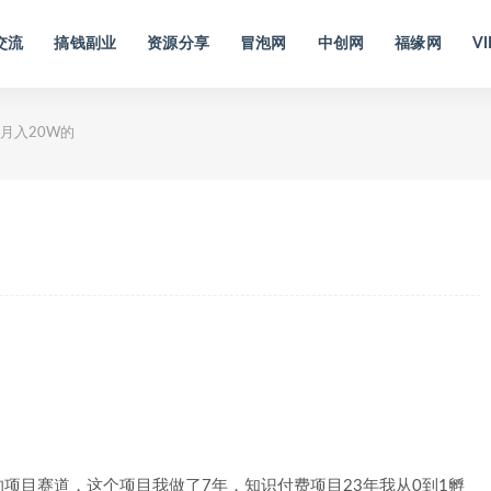
交流
搞钱副业
资源分享
冒泡网
中创网
福缘网
VI
月入20W的
项目赛道，这个项目我做了7年，知识付费项目23年我从0到1孵