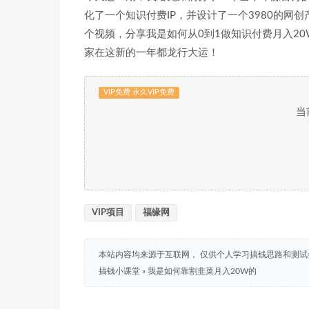
化了一个知识付费IP，并设计了一个3980的网创产
个视频，分享我是如何从0到1做知识付费月入20
家在这新的一年都龙行大运！
VIP免费 永久VIP免费
当
VIP项目
福缘网
本站内容均来源于互联网， 仅供个人学习搞钱思路和测
搞钱小课堂
»
我是如何靠割韭菜月入20W的