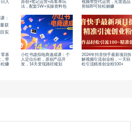
号日入
原创+笔记运营+高客单玩
视频带货代运营，无需选品
法，配套5W+实操资料包
剪辑即可轻松躺赚
：零基
小红书虚拟电商速成课：个
2024年抖音快手最新项目拆
取，带
人定位分析，原创产品开
解视频引流创业粉，一天轻
轻松赚
发，14天变现路径规划
松引流精准创业粉100+