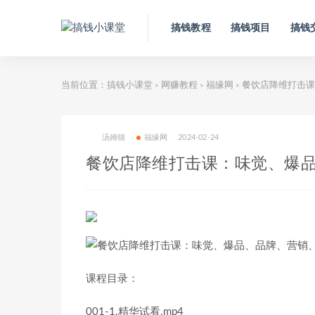
搞钱教程
搞钱项目
搞钱
当前位置：
搞钱小课堂
网赚教程
福缘网
餐饮店降维打击课
>
>
>
汤姆猫
福缘网
2024-02-24
餐饮店降维打击课：味觉、爆品
课程目录：
001-1.精华试看.mp4