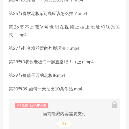
第24节怎样做一个月人白方的IP！.mp4
第25节春饮老板ip到底应该怎么拍？.mp4
第26节不是蓝V号也能在视频上挂上地址和联系方
式！.mp4
第27节抖音粉丝群的炸裂玩法！.mp4
第28节3餐饮老板们一起直播吧！（上）mp4
第29节价值干万的老板IP.mp4
第30节39.如何一天拍出10条作品.mp4
VIP免费 永久VIP免费
当前隐藏内容需要支付
2¥