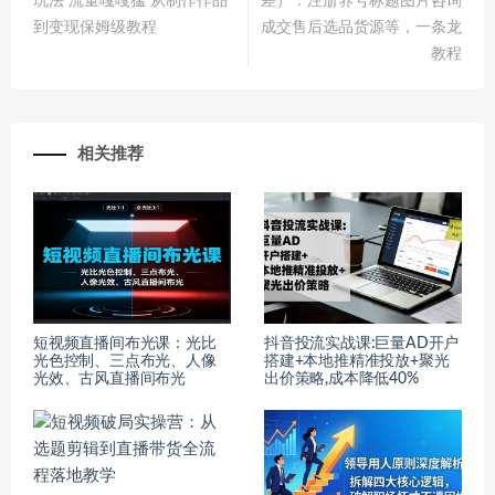
玩法 流量嘎嘎猛 从制作作品
差）：注册养号标题图片咨询
到变现保姆级教程
成交售后选品货源等，一条龙
教程
相关推荐
短视频直播间布光课：光比
抖音投流实战课:巨量AD开户
光色控制、三点布光、人像
搭建+本地推精准投放+聚光
光效、古风直播间布光
出价策略,成本降低40%