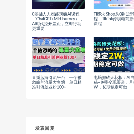
0基础人人都能玩赚AI课程
TikTok Shop从0到1
（ChaiGPT+MidJourney），
程，TikTok跨境电商
AI时代拉开差距，立即行动
课程
更重要
豆瓣蓝海引流平台，一个被
电脑搬砖天花板：AI
忽略的流量大鱼塘，单日精
稿+免费变现渠道，月
准引流创业粉100+
W，长期稳定可做
发表回复