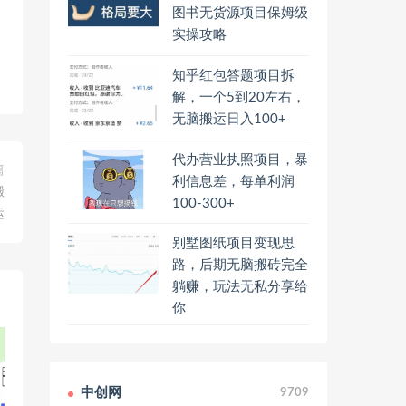
图书无货源项目保姆级
实操攻略
知乎红包答题项目拆
解，一个5到20左右，
无脑搬运日入100+
代办营业执照项目，暴
篇
利信息差，每单利润
搬
100-300+
运
别墅图纸项目变现思
路，后期无脑搬砖完全
躺赚，玩法无私分享给
你
中创网
9709