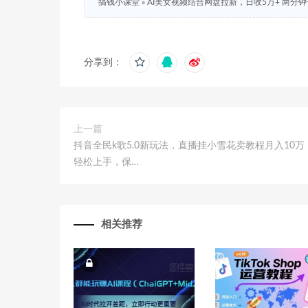
搞钱小课堂
»
AI美女视频结合网盘拉新，日收5万+ 两分钟
分享到：
上一篇
抖音全民k歌5.0新玩法，直播挂小雪花卖教程月入10万
轻松上手，保…
相关推荐