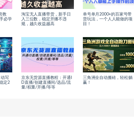
运营教
淘宝无人直播带货，新手日
单号单月2000+的百家号带
新手必学
入三位数，稳定开播不违
货玩法，一个人人能做的项
规，越久收益越高
目！
自动写
京东无货源直播教程：开通I
三角洲全自动搬砖，轻松躺
稳定2
D直播/创建直播间/选品/流
赢！
量/权重/开播/等等