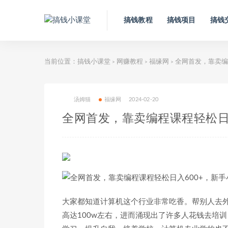
搞钱教程
搞钱项目
搞钱
当前位置：
搞钱小课堂
网赚教程
福缘网
全网首发，靠卖编
>
>
>
汤姆猫
福缘网
2024-02-20
全网首发，靠卖编程课程轻松日
大家都知道计算机这个行业非常吃香。帮别人去
高达100w左右，进而涌现出了许多人花钱去培