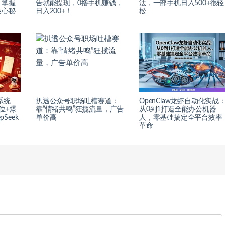
，掌握
告就能提现，0撸手机赚钱，
法，一部手机日入500+很轻
核心秘
日入200+！
松
系统
扒透公众号职场吐槽赛道：
OpenClaw龙虾自动化实战
位+爆
靠“情绪共鸣”狂揽流量，广告
从0到1打造全能办公机器
Seek
单价高
人，零基础搞定全平台效率
革命