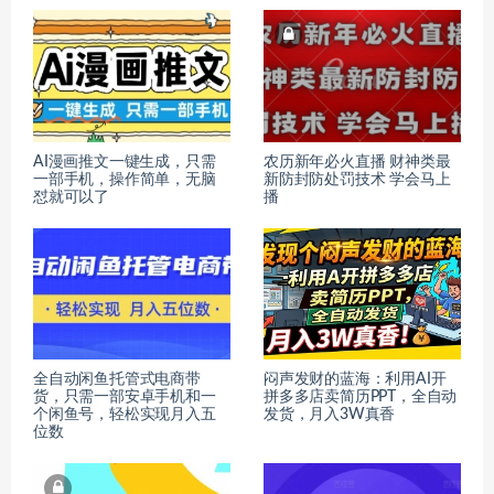
AI漫画推文一键生成，只需
农历新年必火直播 财神类最
一部手机，操作简单，无脑
新防封防处罚技术 学会马上
怼就可以了
播
全自动闲鱼托管式电商带
闷声发财的蓝海：利用AI开
货，只需一部安卓手机和一
拼多多店卖简历PPT，全自动
个闲鱼号，轻松实现月入五
发货，月入3W真香
位数