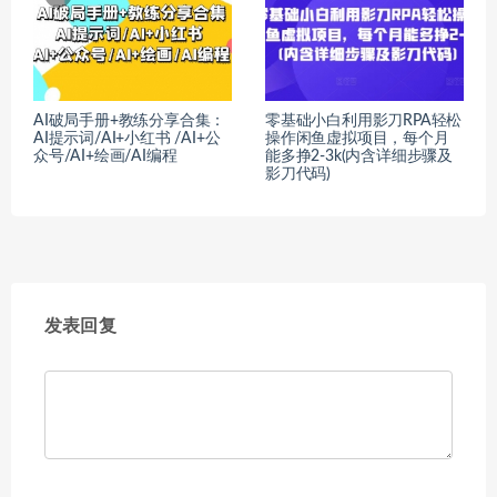
AI破局手册+教练分享合集：
零基础小白利用影刀RPA轻松
AI提示词/AI+小红书 /AI+公
操作闲鱼虚拟项目，每个月
众号/AI+绘画/AI编程
能多挣2-3k(内含详细步骤及
影刀代码)
发表回复