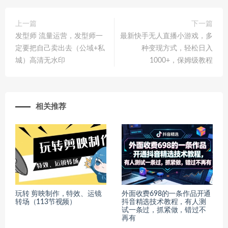
上一篇
下一篇
发型师 流量运营，发型师一
最新快手无人直播小游戏，多
定要把自己卖出去（公域+私
种变现方式，轻松日入
城）高清无水印
1000+，保姆级教程
相关推荐
玩转 剪映制作，特效、运镜
外面收费698的一条作品开通
转场（113节视频）
抖音精选技术教程，有人测
试一条过，抓紧做，错过不
再有