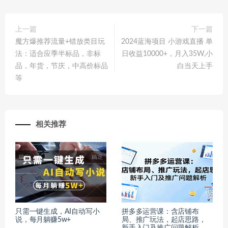
上一篇
下一篇
魔方爆推荐流量+错放类目玩
2024蓝海项目 小游戏直播 单
法：适合应季半标品，非标
日收益10000+，月入35W,小
品，年货，节庆，中高价标品
白当天上手
等
相关推荐
只需一键生成，AI自动写小
拼多多运营课：含店铺布
说，每月躺赚5w+
局、推广玩法，起店思路，