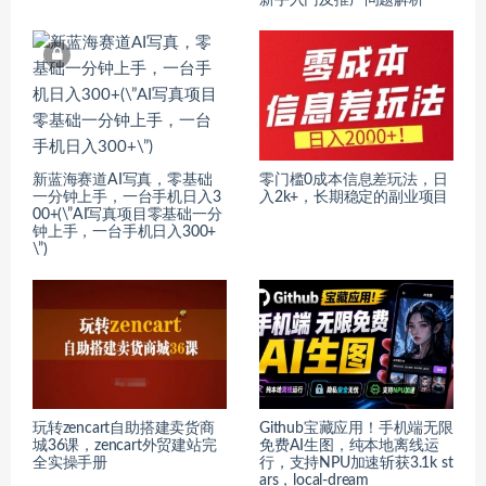
新手入门及推广问题解析
新蓝海赛道AI写真，零基础
零门槛0成本信息差玩法，日
一分钟上手，一台手机日入3
入2k+，长期稳定的副业项目
00+(\”AI写真项目零基础一分
钟上手，一台手机日入300+
\”)
玩转zencart自助搭建卖货商
Github宝藏应用！手机端无限
城36课，zencart外贸建站完
免费AI生图，纯本地离线运
全实操手册
行，支持NPU加速斩获3.1k st
ars，local-dream