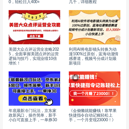
0，轻松日入400+
几千，详细教程
美团大众点评运营全攻略202
利用AI将电影镜头转换为动
5，全面掌握美团点评的运营
漫100%过原创，蓝海动漫情
逻辑与技巧，实现业绩10倍
感赛道，视频号分成计划最
增长！
新项目
年底最新冷门玩法，京东家
《会偷懒就能赚钱！靠苹果
政新风口，操作简单，新手
快捷指令自动记账轻松上
小白可直接上手，一单挣30
手，一个月变现23000！》