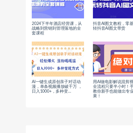
2024下半年酒店经营课，从
抖音AI图文教程，零
战略到营销到管理落地的全
转抖音AI图文带货
套课程
AI一键生成原创亲子对话动
用AI做电影解说混剪
漫，单条视频播放破千万 ，
全流程只要半小时！
日入1000+，多种变…
教你新手也能做出专
果！