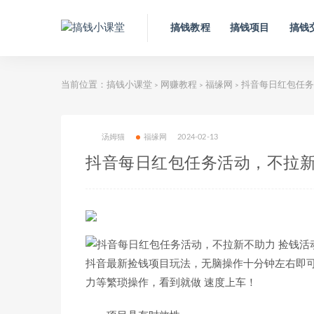
搞钱教程
搞钱项目
搞钱
当前位置：
搞钱小课堂
网赚教程
福缘网
抖音每日红包任务
>
>
>
汤姆猫
福缘网
2024-02-13
抖音每日红包任务活动，不拉新不
抖音最新捡钱项目玩法，无脑操作十分钟左右即可
力等繁琐操作，看到就做 速度上车！