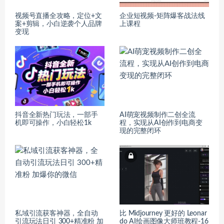
视频号直播全攻略，定位+文
企业短视频-矩阵爆客战法线
案+剪辑，小白逆袭个人品牌
上课程
变现
抖音全新热门玩法，一部手
AI萌宠视频制作二创全流
机即可操作，小白轻松1k
程，实现从AI创作到电商变
现的完整闭环
私域引流获客神器，全自动
比 Midjourney 更好的 Leonar
引流玩法日引 300+精准粉 加
do AI绘画图像大师班教程-16