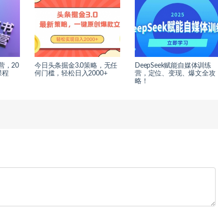
营，20
今日头条掘金3.0策略，无任
DeepSeek赋能自媒体训练
课程
何门槛，轻松日入2000+
营，定位、变现、爆文全攻
略！