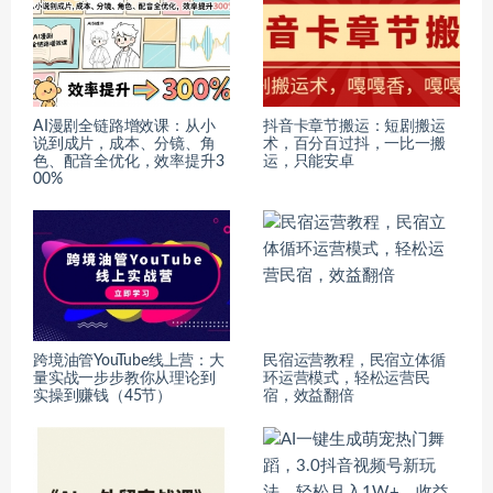
AI漫剧全链路增效课：从小
抖音卡章节搬运：短剧搬运
说到成片，成本、分镜、角
术，百分百过抖，一比一搬
色、配音全优化，效率提升3
运，只能安卓
00%
跨境油管YouTube线上营：大
民宿运营教程，民宿立体循
量实战一步步教你从理论到
环运营模式，轻松运营民
实操到赚钱（45节）
宿，效益翻倍