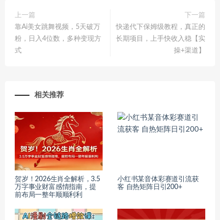
上一篇
下一篇
靠Ai美女跳舞视频，5天破万
快递代下保姆级教程，真正的
粉，日入4位数，多种变现方
长期项目，上手快收入稳【实
式
操+渠道】
相关推荐
贺岁！2026生肖全解析，3.5
小红书某音体彩赛道引流获
万字事业财富感情指南，提
客 自热矩阵日引200+
前布局一整年顺顺利利