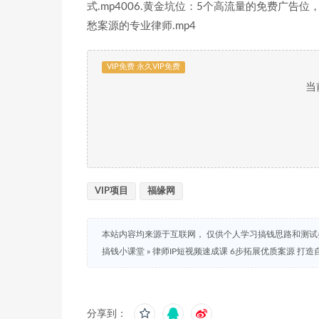
式.mp4006.黄金坑位：5个高流量的免费广告位
愁案源的专业律师.mp4
VIP免费 永久VIP免费
当
VIP项目
福缘网
本站内容均来源于互联网， 仅供个人学习搞钱思路和测
搞钱小课堂
»
律师IP短视频速成课 6步拓展优质案源 打造
分享到：