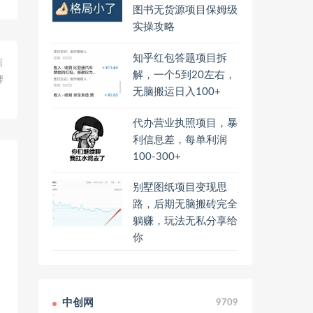
图书无货源项目保姆级
实操攻略
知乎红包答题项目拆
篇
解，一个5到20左右，
牌
无脑搬运日入100+
）
代办营业执照项目，暴
利信息差，每单利润
100-300+
别墅图纸项目变现思
路，后期无脑搬砖完全
躺赚，玩法无私分享给
你
中创网
9709