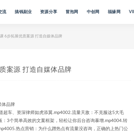
交流
搞钱副业
资源分享
冒泡网
中创网
福缘网
VI
课 6步拓展优质案源 打造自媒体品牌
优质案源 打造自媒体品牌
道超车、资深律师如虎添翼.mp4002.流量天敌：不克服这5大毛
板：3个简单高效的文案框架，轻松让你后台咨询暴增.mp4004.转
p4005.热点营销：为什么蹭热点有流量没咨询，正确的上热门公