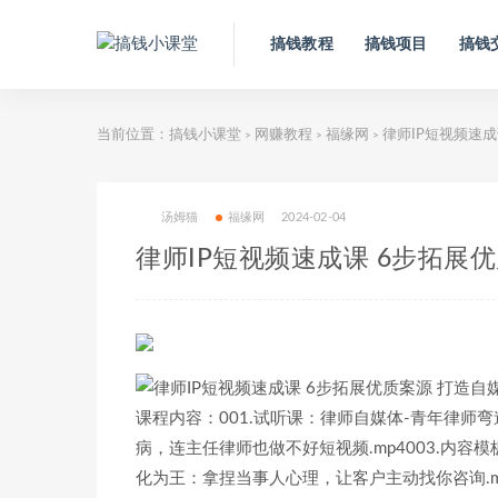
搞钱教程
搞钱项目
搞钱
当前位置：
搞钱小课堂
网赚教程
福缘网
律师IP短视频速成
>
>
>
汤姆猫
福缘网
2024-02-04
律师IP短视频速成课 6步拓展
课程内容：001.试听课：律师自媒体-青年律师弯
病，连主任律师也做不好短视频.mp4003.内容模
化为王：拿捏当事人心理，让客户主动找你咨询.m