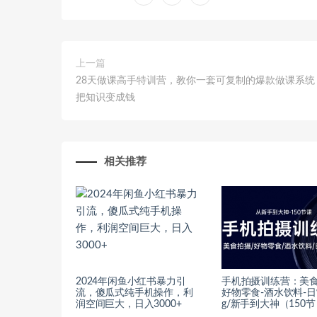
上一篇
28天做课高手特训营，教你一套可复制的爆款做课系统
把知识变成钱
相关推荐
2024年闲鱼小红书暴力引
手机拍摄训练营：美食
流，傻瓜式纯手机操作，利
好物零食-酒水饮料-日常
润空间巨大，日入3000+
g/新手到大神（150