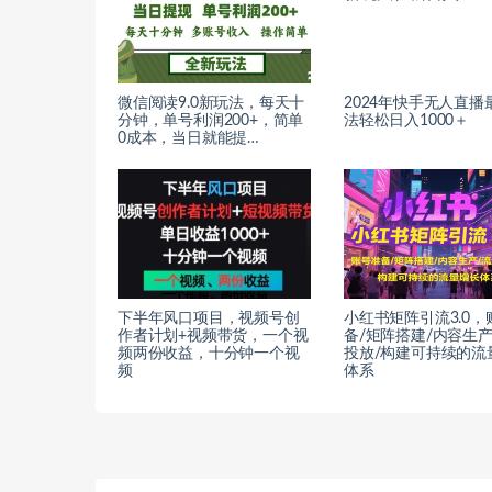
微信阅读9.0新玩法，每天十
2024年快手无人直播
分钟，单号利润200+，简单
法轻松日入1000＋
0成本，当日就能提…
下半年风口项目，视频号创
小红书矩阵引流3.0，
作者计划+视频带货，一个视
备/矩阵搭建/内容生产
频两份收益，十分钟一个视
投放/构建可持续的流
频
体系