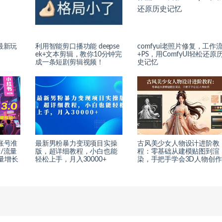
最新玩
利用智能剪口播功能 deepse
comfyui老照片修复，工作
ek+文本剪辑，教你10分钟完
+PS，用ComfyUI轻松还原
成一条短剧剪辑视频！
史记忆
账号准
最新男粉暴力变现项目实操
古风美少女人物设计进阶教
/流量
版，超详细教程，小白也能
程：零基础从建模贴图到渲
量增长
轻松上手，月入30000+
染，手把手学会3D人物创作