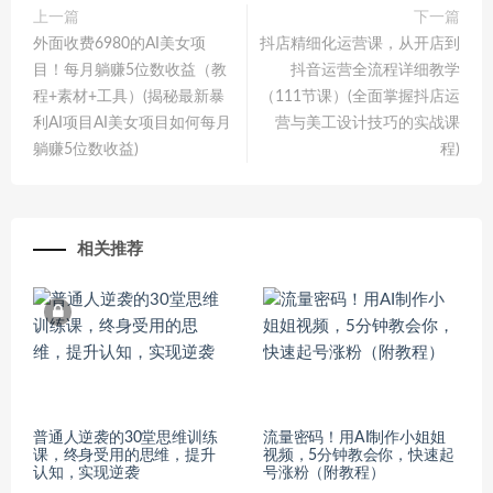
上一篇
下一篇
外面收费6980的AI美女项
抖店精细化运营课，从开店到
目！每月躺赚5位数收益（教
抖音运营全流程详细教学
程+素材+工具）(揭秘最新暴
（111节课）(全面掌握抖店运
利AI项目AI美女项目如何每月
营与美工设计技巧的实战课
躺赚5位数收益)
程)
相关推荐
普通人逆袭的30堂思维训练
流量密码！用AI制作小姐姐
课，​终身受用的思维，提升
视频，5分钟教会你，快速起
认知，实现逆袭
号涨粉（附教程）