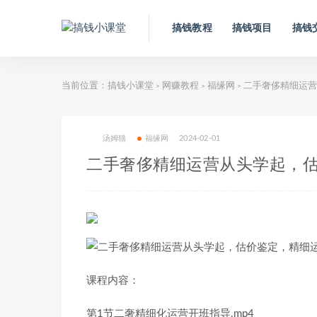
搞钱教程
搞钱项目
搞钱
当前位置：
搞钱小课堂
网赚教程
福缘网
二手奢侈精细运营
>
>
>
汤姆猫
福缘网
2024-02-01
二手奢侈精细运营从头学起，估
课程内容：
第1节二奢精细化运营开班指导.mp4