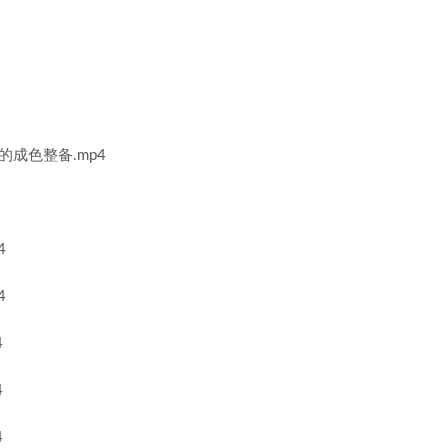
成色整备.mp4
4
4
4
4
4