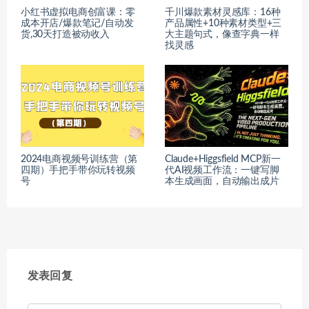
小红书虚拟电商创富课：零
千川爆款素材灵感库：16种
成本开店/爆款笔记/自动发
产品属性+10种素材类型+三
货,30天打造被动收入
大主题句式，像查字典一样
找灵感
2024电商视频号训练营（第
Claude+Higgsfield MCP新一
四期）手把手带你玩转视频
代AI视频工作流：一键写脚
号
本生成画面，自动输出成片
发表回复