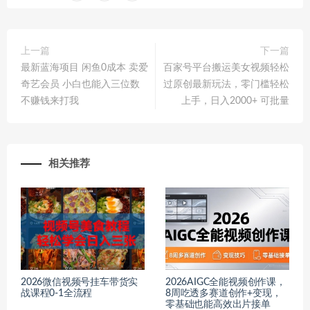
上一篇
下一篇
最新蓝海项目 闲鱼0成本 卖爱
百家号平台搬运美女视频轻松
奇艺会员 小白也能入三位数
过原创最新玩法，零门槛轻松
不赚钱来打我
上手，日入2000+ 可批量
相关推荐
2026微信视频号挂车带货实
2026AIGC全能视频创作课，
战课程0-1全流程
8周吃透多赛道创作+变现，
零基础也能高效出片接单