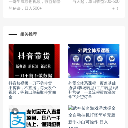
一键生成原创视频，收益翻倍
当天起，单日收益300-500
的秘诀，日入500+
＋！
相关推荐
抖音短视频一刀不剪带货，
外贸全体系课程：覆盖基础
不剪辑，不直播，每天发个
通识+职场转型+工厂转型+谈
视频，等着出单获取带货佣
判营销，一套流程帮你高效
金
拿下外贸订单