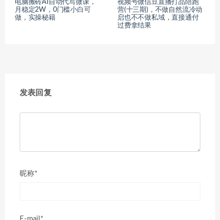
电脑搬砖AI自动代写微课，
视频号微信豆直播打品陪跑
月稳定2W，0门槛小白可
营(十三期)，‮做不‬自‮流然‬冷‮动
做，实操秘籍
启‬也不不做私域，‮接直‬通‮付
过‬费拿结果
发表回复
昵称*
E-mail*