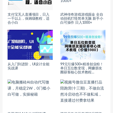
支付宝无人直播项目，日入
武神传奇游戏游戏掘金 全自
一千以上，保姆级教程，适
动挂机打怪简单无脑 新手小
合小白
白可操作 日入1000+
从入门到进阶，UI设计全能
99元引爆500+精准创业粉！
实战课
单日五位数变现，网赚朋友
圈获客核心技术教程…