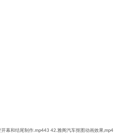
镂空开幕和结尾制作.mp443 42.雅阁汽车抠图动画效果,mp4