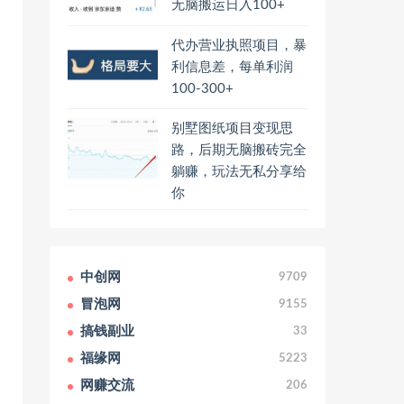
无脑搬运日入100+
代办营业执照项目，暴
利信息差，每单利润
100-300+
别墅图纸项目变现思
路，后期无脑搬砖完全
躺赚，玩法无私分享给
你
中创网
9709
冒泡网
9155
搞钱副业
33
福缘网
5223
网赚交流
206