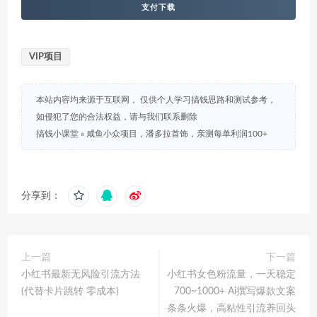
支付下载
VIP项目
本站内容均来源于互联网， 仅供个人学习搞钱思路和测试参考，
如侵犯了您的合法权益，请与我们联系删除
搞钱小课堂
»
咸鱼小众项目，潘多拉首饰，亲测每单利润100+
分享到：
上一篇
下一篇
小红书最新无风险引流方法
小红书女色粉流量，一天稳定
(代替卡片跳转 零成本)
700~1000+ Ai撰写爆款文案
条条火爆，高粘性引流养回头