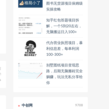
图书无货源项目保姆级
实操攻略
知乎红包答题项目拆
解，一个5到20左右，
无脑搬运日入100+
代办营业执照项目，暴
利信息差，每单利润
100-300+
别墅图纸项目变现思
篇
路，后期无脑搬砖完全
学
躺赚，玩法无私分享给
+
你
中创网
9708