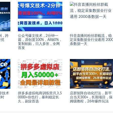
例，跨
公众号爆文技术，2分钟一
抖音直播间粉丝群截流，稳
营优
篇，原创度100%，AI味0%，
定采集数据全行业通用 200
复制粘贴，日入多张，全网
条数据一天
首发
身：非技术
拼多多虚拟电商训练营月入5
店群矩阵自动化打法，新平
省时
0000+你也行，暴利稳定长
台当天300+，长期项目，保
久，副业首选
姆级教程，26年爆炸玩法