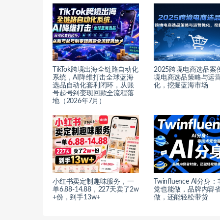
TikTok跨境出海全链路自动化
2025跨境电商选品案
系统，AI降维打击全球蓝海
境电商选品策略与运
选品自动化套利闭环，从账
化，挖掘蓝海市场
号起号到变现回款全流程落
地（2026年7月）
小红书卖定制趣味服务，一
Twinfluence AI分
单6.88-14.88，227天卖了2w
党也能做，品牌内容
+份，到手13w+
做，还能轻松带货